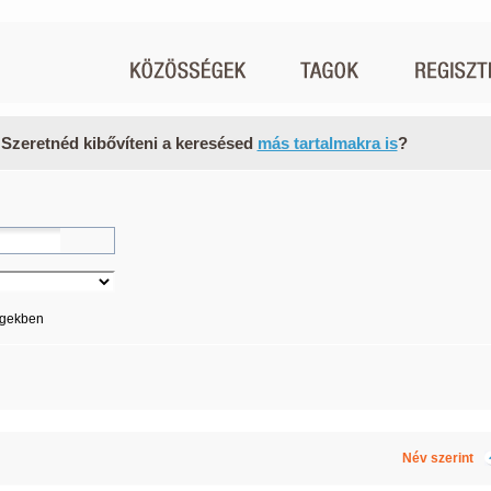
 Szeretnéd kibővíteni a keresésed
más tartalmakra is
?
égekben
Név szerint