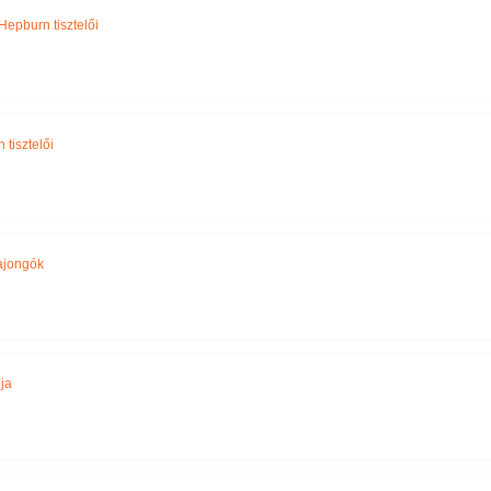
Hepburn tisztelői
tisztelői
rajongók
ja