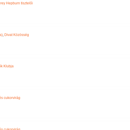
rey Hepburn tisztelői
a)
,
Divat Közösség
k Klubja
 és cukorvirág
 és cukorvirág