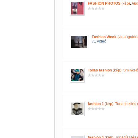
FASHION PHOTOS
(kép)
,
Aud
Fashion Week
(videógaléri
71 videó
Tollas fashion
(kép)
,
Sminkelő
fashion 1
(kép)
,
Tortadíszítés
fashion 4
(kép)
,
Tortadíszítés