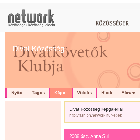
Divat Közösség
Nyitó
Tagok
Képek
Videók
Hírek
Fórum
Divat Közösség képgalériái
http://fashion.network.hu/kepek
2008 ősz, Anna Sui