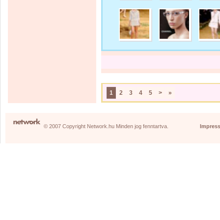
1
2
3
4
5
>
»
© 2007 Copyright Network.hu Minden jog fenntartva.
Impres