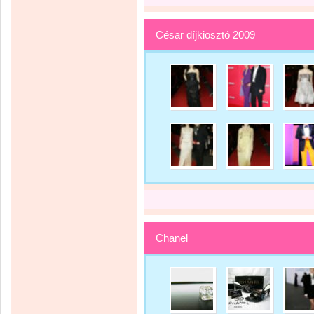
César díjkiosztó 2009
Chanel