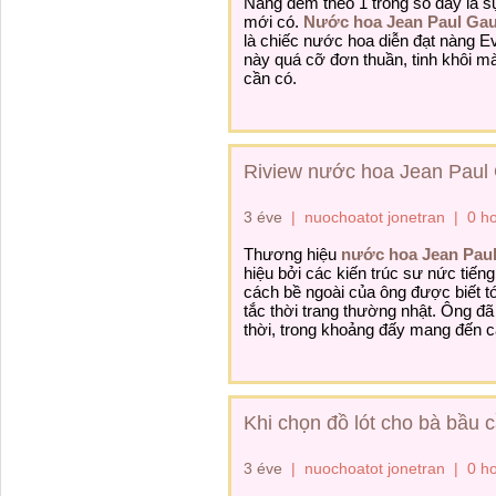
Nàng đem theo
1
trong số
đấy
là 
mới
có
.
Nước hoa Jean Paul Gaul
là
chiếc
nước hoa
diễn đạt
nàng Ev
này
quá cỡ
đơn thuần
, tinh khôi 
cần
có
.
Riview nước hoa Jean Paul G
3 éve
|
nuochoatot jonetran
|
0 h
Thương hiệu
nước hoa
Jean Paul
hiệu
bởi
các kiến trúc sư
nức tiếng
cách
bề ngoài
của ông được biết
t
tắc
thời trang
thường nhật
. Ông đã
thời,
trong khoảng
đấy
mang đến
c
Khi chọn đồ lót cho bà bầu c
3 éve
|
nuochoatot jonetran
|
0 h