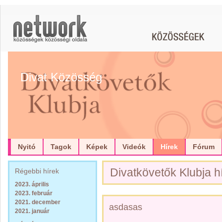
Divat Közösség
Nyitó
Tagok
Képek
Videók
Hírek
Fórum
Divatkövetők Klubja hí
Régebbi hírek
2023. április
2023. február
2021. december
asdasas
2021. január