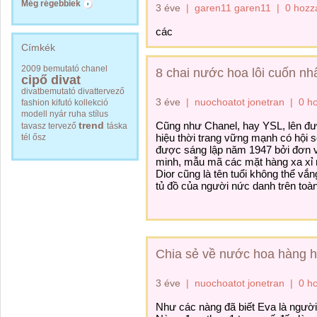
Még régebbiek
3 éve
|
garen11 garen11
|
0 hozz
các
Címkék
2009
bemutató
chanel
8 chai nước hoa lôi cuốn nh
cipő
divat
divatbemutató
divattervező
3 éve
|
nuochoatot jonetran
|
0 h
fashion
kifutó
kollekció
modell
nyár
ruha
stílus
trend
Cũng như Chanel, hay YSL,
lên đ
tavasz
tervező
táska
hiệu
thời trang
vững mạnh
có
hội 
tél
ősz
được sáng lập năm 1947 bởi
đơn v
minh
,
mẫu mã
các
mặt hàng xa xỉ
Dior cũng là
tên tuổi
không thể
vắng
tủ đồ của người
nức danh
trên toà
Chia sẻ về nước hoa hàng hi
3 éve
|
nuochoatot jonetran
|
0 h
Như
các
nàng đã biết Eva là ngườ