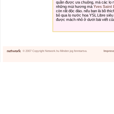
quần
được
ưa chuộng
, mà
các
lọ 
những
mùi hương mà
Yves Saint 
còn rất độc đáo.
nếu
bạn là
bồ
thíc
bỏ qua lọ nước hoa YSL Libre siêu 
được
mách nhỏ
ở dưới bài viết của
© 2007 Copyright Network.hu Minden jog fenntartva.
Impres