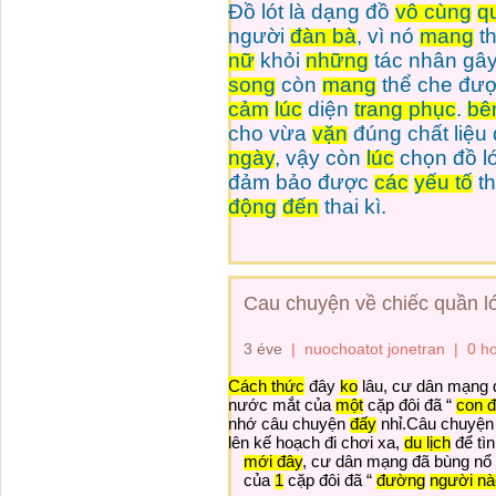
Đồ lót là dạng đồ
vô cùng
q
người
đàn bà
, vì nó
mang
th
nữ
khỏi
những
tác nhân gây
song
còn
mang
thể che đư
cảm
lúc
diện
trang phục
.
bê
cho vừa
vặn
đúng chất liệu
ngày
, vậy còn
lúc
chọn đồ ló
đảm bảo được
các
yếu tố
th
động
đến
thai kì.
Cau chuyện về chiếc quần l
3 éve
|
nuochoatot jonetran
|
0 h
Cách thức
đây
ko
lâu, cư dân mạng 
nước mắt của
một
cặp đôi đã “
con 
nhớ câu chuyện
đấy
nhỉ.Câu chuyệ
lên kế hoạch đi chơi xa,
du lịch
để tì
mới đây
, cư dân mạng đã bùng nổ
của
1
cặp đôi đã “
đường
người nà