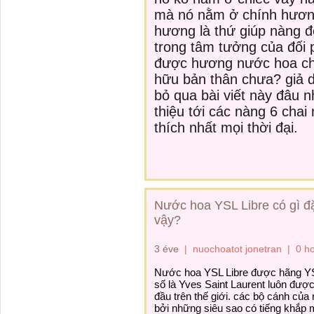
mà nó nằm ở chính hươ
hương là thứ giúp nàng đ
trong
tâm tưởng
của đối 
được hương nước hoa ch
hữu
bản thân chưa?
giả 
bỏ qua bài viết này đâu 
thiệu
tới
các
nàng 6 chai
thích
nhất mọi thời đại.
Nước hoa YSL Libre có gì đ
vậy?
3 éve
|
nuochoatot jonetran
|
0 h
Nước hoa YSL Libre được hãng YS
số
là Yves Saint Laurent luôn được
đầu
trên
thế giới
.
các
bộ cánh của 
bởi
những
siêu sao
có
tiếng khắp 