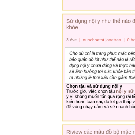
Sử dụng nội y như thế nào 
khỏe
3 éve
|
nuochoatot jonetran
|
0 h
Cho dù chỉ là
trang phục
mặc bên 
bảo quản đồ lót như thế nào là rấ
dụng
nội y chưa đúng và
thực hà
sẽ
ảnh hưởng
tới
sức khỏe bản t
ra
những
lề thói
xấu cần
giảm thi
Chọn
tậu
và
sử dụng
nội y
Trước giờ, việc chọn
tậu
nội y nữ
ý
vì
không
muốn tốn quá
rộng rãi
ti
kiến
hoàn toàn sai, đồ lót giá
thấp
v
để vùng
nhạy cảm
và sẽ nhanh hỏ
Riview các mẫu đồ bộ mặc n