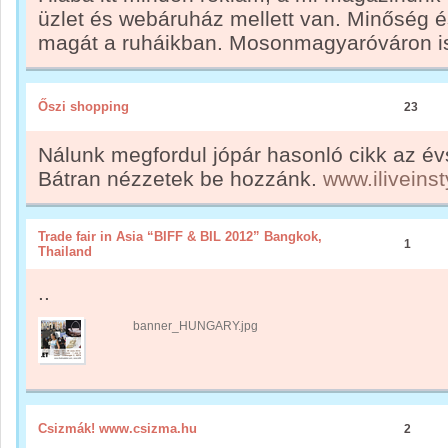
üzlet és webáruház mellett van. Minőség és
magát a ruháikban. Mosonmagyaróváron is n
Őszi shopping
23
Nálunk megfordul jópár hasonló cikk az év
Bátran nézzetek be hozzánk.
www.iliveins
Trade fair in Asia “BIFF & BIL 2012” Bangkok,
1
Thailand
..
banner_HUNGARY.jpg
Csizmák! www.csizma.hu
2