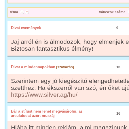
téma
válaszok száma
Divat események
9
Jaj arról én is álmodozok, hogy elmenjek e
Biztosan fantasztikus élmény!
Divat a mindennapokban
[szavazás]
16
Szerintem egy jó kiegészítő elengedhetetl
szetthez. Ha ékszerről van szó, én őket aj
https://www.silver.ag/hu/
Bár a stílust nem lehet megvásárolni, az
16
arculatodat azért muszáj
Hiába itt minden reklám, a mi magazinunk 