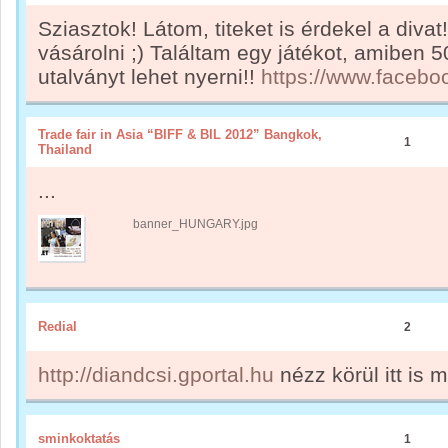
Sziasztok! Látom, titeket is érdekel a diva
vásárolni ;) Találtam egy játékot, amiben 5
utalványt lehet nyerni!!
https://www.facebo
Trade fair in Asia “BIFF & BIL 2012” Bangkok,
1
Thailand
...
banner_HUNGARY.jpg
Redial
2
http://diandcsi.gportal.hu
nézz körül itt is m
sminkoktatás
1