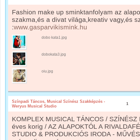
Fashion make up sminktanfolyam az alapo
szakma,és a divat világa,kreativ vagy,és s
:
www.gasparvikismink.hu
dobo kata1.jpg
dobokata3.jpg
oiu.jpg
Színpadi Táncos, Musical Színész Szakképzés -
1
Weryus Musical Studio
KOMPLEX MUSICAL TÁNCOS / SZÍNÉSZ K
éves korig / AZ ALAPOKTÓL A RIVALDAF
STUDIO & PRODUKCIÓS IRODA - MŰVÉSZE