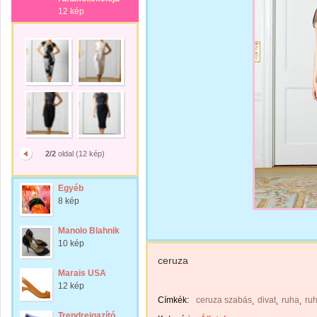
12 kép
2/2
oldal (12 kép)
Egyéb
8 kép
Manolo Blahnik
10 kép
ceruza
Marais USA
12 kép
Címkék:
ceruza szabás
divat
ruha
ru
Trendreigazító