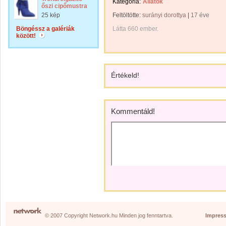
Kategória:
Állatok
őszi cipőmustra
25 kép
Feltöltötte:
surányi dorottya
|
17 éve
Böngéssz a galériák
Látta 660 ember.
között!
Értékeld!
Kommentáld!
© 2007 Copyright Network.hu Minden jog fenntartva.
Impres