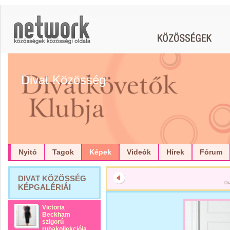
Divat Közösség
Nyitó
Tagok
Képek
Videók
Hírek
Fórum
DIVAT KÖZÖSSÉG
Di
KÉPGALÉRIÁI
Victoria
Beckham
szigorú
ruhakollekciója