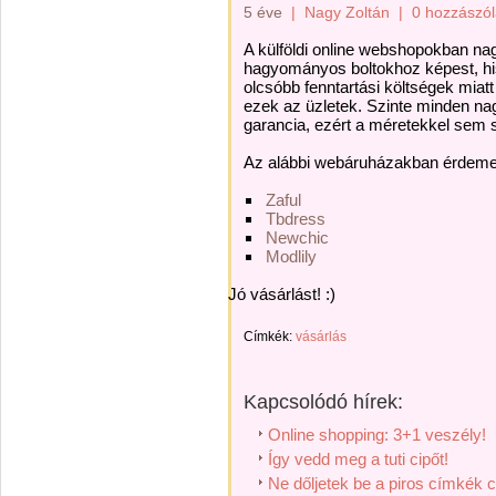
5 éve
|
Nagy Zoltán
|
0 hozzászó
A külföldi online webshopokban nagy
hagyományos boltokhoz képest, hisz
olcsóbb fenntartási költségek mia
ezek az üzletek. Szinte minden nag
garancia, ezért a méretekkel sem s
Az alábbi webáruházakban érdemes 
Zaful
Tbdress
Newchic
Modlily
Jó vásárlást! :)
Címkék:
vásárlás
Kapcsolódó hírek:
Online shopping: 3+1 veszély!
Így vedd meg a tuti cipőt!
Ne dőljetek be a piros címkék c