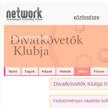
Divat Közösség
Nyitó
Tagok
Képek
Videók
Hírek
Fórum
Divatkövetők Klubja hí
Kedvezményes vásárlás külf