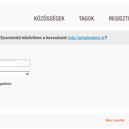
 Szeretnéd kibővíteni a keresésed
más tartalmakra is
?
égekben
Név szerint