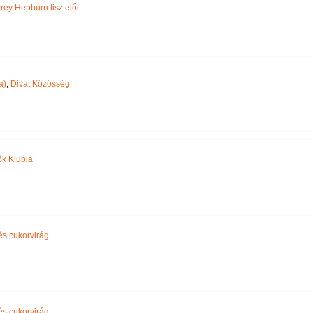
rey Hepburn tisztelői
a)
,
Divat Közösség
k Klubja
 és cukorvirág
 és cukorvirág