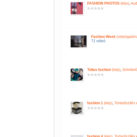
FASHION PHOTOS
(kép)
,
Aud
Fashion Week
(videógaléri
71 videó
Tollas fashion
(kép)
,
Sminkelő
fashion 1
(kép)
,
Tortadíszítés
fashion 4
(kép)
,
Tortadíszítés