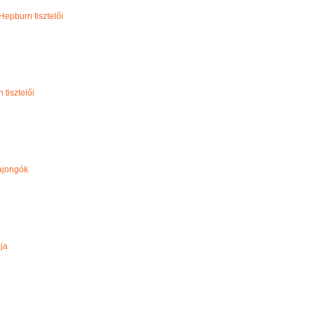
Hepburn tisztelői
tisztelői
rajongók
ja